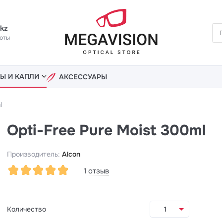
.kz
оты
Ы И КАПЛИ
АКСЕССУАРЫ
l
Opti-Free Pure Moist 300ml
Производитель:
Alcon
ен в корзину
-Free Pure Moist 300ml
1 отзыв
КА
Количество
1
ТЬ ПОКУПКИ
ПЕРЕЙТИ 