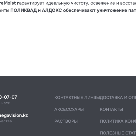
reMoist г
арантирует идеальную чистоту, освежение и восста
енты
ПОЛИКВАД и АЛДОКС обеспечивают уничтожение пат
0-07-07
КОНТАКТНЫЕ ЛИНЗЫ
ДОСТАВКА И ОП
с нами
АКСЕССУАРЫ
КОНТАКТЫ
egavision.kz
РАСТВОРЫ
ПОЛИТИКА КОН
чества
ПОЛЕЗНЫЕ СТАТ