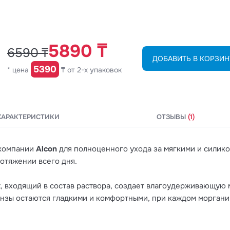
5890 ₸
6590 ₸
ДОБАВИТЬ В КОРЗИН
5390
* цена
₸ от 2-х упаковок
ХАРАКТЕРИСТИКИ
ОТЗЫВЫ
(1)
 компании
Alcon
для полноценного ухода за мягкими и силик
тяжении всего дня.
x
, входящий в состав раствора, создает влагоудерживающую 
инзы остаются гладкими и комфортными, при каждом моргании